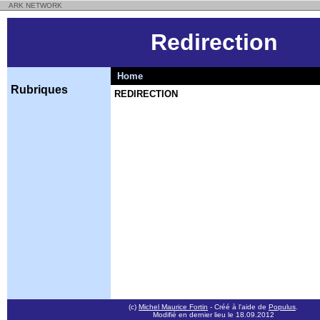
ARK NETWORK
Redirection
Home
Rubriques
REDIRECTION
(c)
Michel Maurice Fortin
- Créé à l'aide de
Populus
.
Modifié en dernier lieu le 18.09.2012